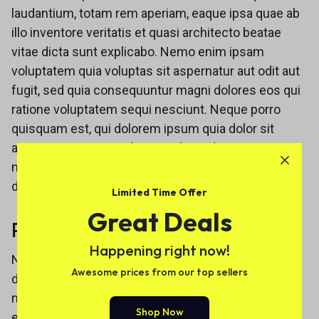
laudantium, totam rem aperiam, eaque ipsa quae ab
illo inventore veritatis et quasi architecto beatae
vitae dicta sunt explicabo. Nemo enim ipsam
voluptatem quia voluptas sit aspernatur aut odit aut
fugit, sed quia consequuntur magni dolores eos qui
ratione voluptatem sequi nesciunt. Neque porro
quisquam est, qui dolorem ipsum quia dolor sit
amet, consectetur, adipisci velit, sed quia non
numquam eius modi tempora incidunt ut labore et
dolore magnam aliquam quaerat voluptatem.
Limited Time Offer
Great Deals
Payment and Renewal
Happening right now!
Neque porro quisquam est, qui dolorem ipsum quia
Awesome prices from our top sellers
dolor sit amet, consectetur, adipisci velit, sed quia
non numquam eius modi tempora incidunt ut labore
Shop Now
et dolore magnam aliquam quaerat voluptatem.