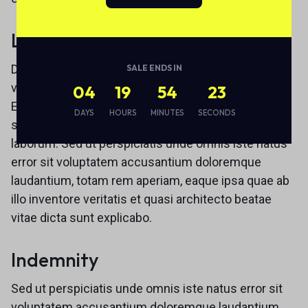
Liability
Duis aute irure dolor in reprehenderit in voluptate
SALE ENDS IN
velit esse cillum dolore eu fugiat nulla pariatur.
04
19
54
22
Excepteur sint occaecat cupidatat non proident,
DAYS
HOURS
MINUTES
SECONDS
sunt in culpa qui officia deserunt mollit anim id est
laborum. Sed ut perspiciatis unde omnis iste natus
error sit voluptatem accusantium doloremque
laudantium, totam rem aperiam, eaque ipsa quae ab
illo inventore veritatis et quasi architecto beatae
vitae dicta sunt explicabo.
Indemnity
Sed ut perspiciatis unde omnis iste natus error sit
voluptatem accusantium doloremque laudantium,