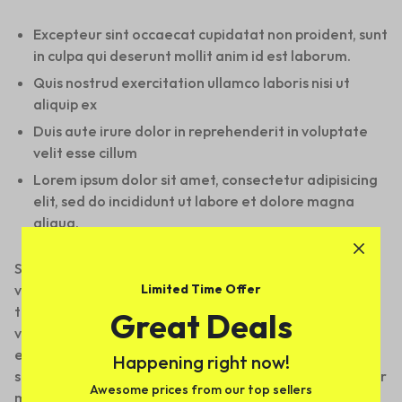
Excepteur sint occaecat cupidatat non proident, sunt
in culpa qui deserunt mollit anim id est laborum.
Quis nostrud exercitation ullamco laboris nisi ut
aliquip ex
Duis aute irure dolor in reprehenderit in voluptate
velit esse cillum
Lorem ipsum dolor sit amet, consectetur adipisicing
elit, sed do incididunt ut labore et dolore magna
aliqua.
Sed ut perspiciatis unde omnis iste natus error sit
Limited Time Offer
voluptatem accusantium doloremque laudantium,
totam rem aperiam, eaque ipsa quae ab illo inventore
Great Deals
veritatis et quasi architecto beatae vitae dicta sunt
explicabo. Nemo enim ipsam voluptatem quia voluptas
Happening right now!
sit aspernatur aut odit aut fugit, sed quia consequuntur
Awesome prices from our top sellers
magni dolores eos qui ratione voluptatem sequi